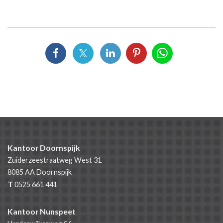
Kantoor Doornspijk
Zuiderzeestraatweg West 31
8085 AA
Doornspijk
T
0525 661 441
Kantoor Nunspeet