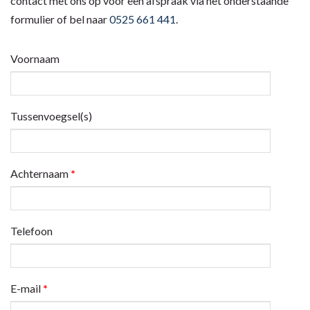
contact met ons op voor een afspraak via het onderstaande
formulier of bel naar
0525 661 441
.
Voornaam
Tussenvoegsel(s)
Achternaam
*
Telefoon
E-mail
*