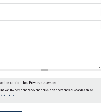
rwerken conform het Privacy statement.
*
ming van uw persoonsgegevens serieus en hechten veel waarde aan de
statement
.