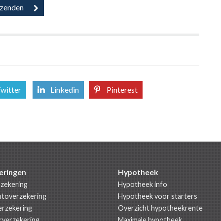
witter
Linkedin
Pinterest
eringen
Hypotheek
zekering
Hypotheek info
utoverzekering
Hypotheek voor starters
rzekering
Overzicht hypotheekrente
rverzekering
Maximale hypotheek