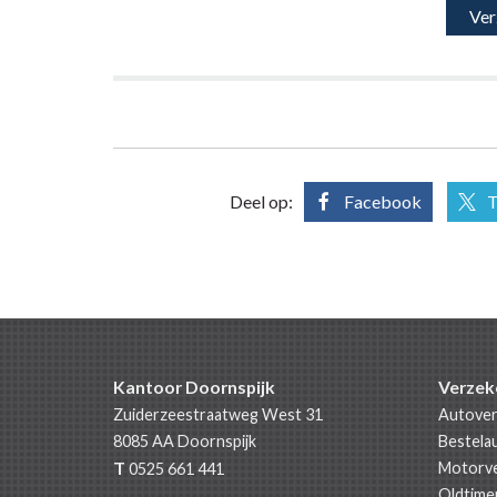
Deel op:
Facebook
T
Kantoor Doornspijk
Verzek
Zuiderzeestraatweg West 31
Autover
8085 AA
Doornspijk
Bestela
T
Motorve
0525 661 441
Oldtime