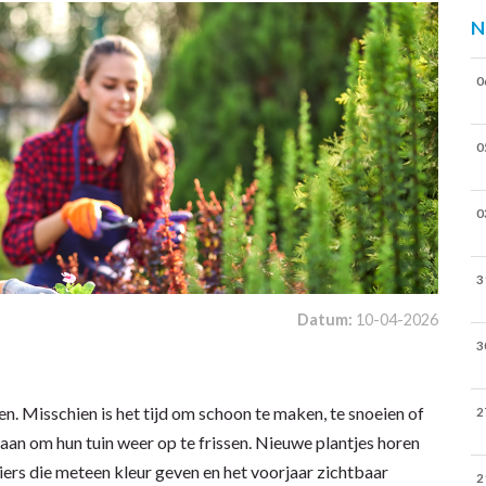
N
0
0
0
3
Datum:
10-04-2026
3
en. Misschien is het tijd om schoon te maken, te snoeien of
2
an om hun tuin weer op te frissen. Nieuwe plantjes horen
eiers die meteen kleur geven en het voorjaar zichtbaar
2